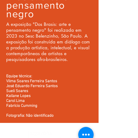
pensamento
negro
A exposição "Dos Brasis: arte e
pensamento negro" foi realizada em
2023 no Sesc Belenzinho, São Paulo. A
exposição foi construída em diálogo com
a produção artística, intelectual, e visual
contemporâneas de artistas e
pesquisadores afro-brasileiros.
Equipe técnica:
Vilma Soares Ferreira Santos
José Eduardo Ferreira Santos
Sueli Soares
Kailane Lopes
Carol Lima
Fabrício Cumming
Fotografia: Não identificado