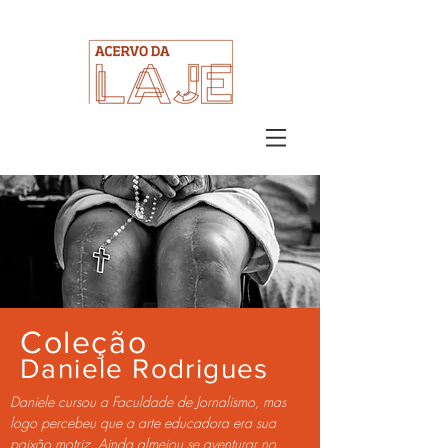
Coleção
Daniele Rodrigues
Daniele cursou a Faculdade de Jornalismo, mas
logo percebeu que a arte educadora era sua
paixão motriz. Ainda almejou se aventurar no