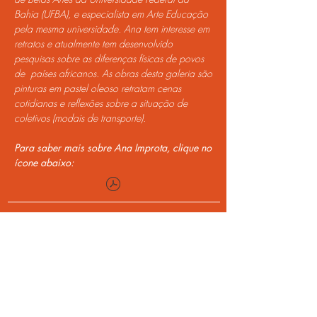
Bahia (UFBA), e especialista em Arte Educação
pela mesma universidade. Ana tem interesse em
retratos e atualmente tem desenvolvido
pesquisas sobre as diferenças físicas de povos
de países africanos. As obras desta galeria são
pinturas em pastel oleoso retratam cenas
cotidianas e reflexões sobre a situação de
coletivos (modais de transporte).
Para saber mais sobre Ana Improta, clique no
ícone abaixo:
MAL.TL. 305