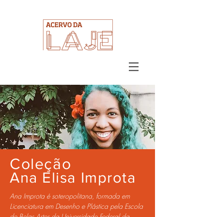
Coleção
Ana Elisa Improta
Ana Improta é soteropolitana, formada em
Licenciatura em Desenho e Plástica pela Escola
de Belas Artes da Universidade Federal da